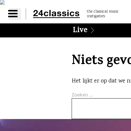
the classical music
instigators
Open main menu
Live
Niets ge
Het lijkt er op dat we
Zoeken
naar: