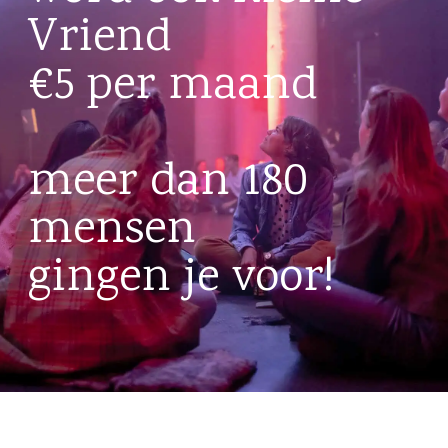
Vriend
€5 per maand
meer dan 180
mensen
gingen je voor!