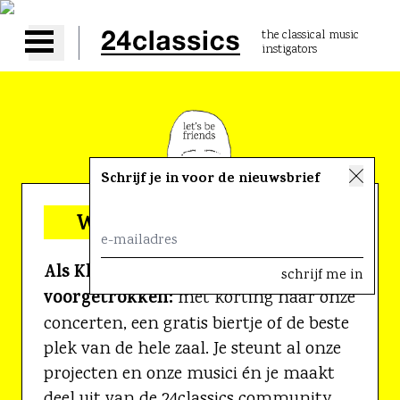
the classical music
instigators
Open main menu
Schrijf je in voor de nieuwsbrief
Word ook Kleine Vriend!
Als Kleine Vriend word je altijd
voorgetrokken:
met korting naar onze
concerten, een gratis biertje of de beste
plek van de hele zaal. Je steunt al onze
projecten en onze musici én je maakt
deel uit van de 24classics community.