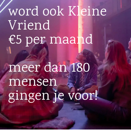
word ook Kleine
Vriend
€5 per maand
meer dan 180
mensen
gingen je voor!