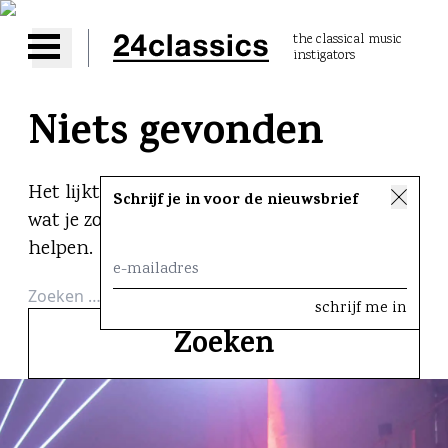
the classical music
instigators
Open main menu
Niets gevonden
Het lijkt er op dat we niet kunnen vinden
Schrijf je in voor de nieuwsbrief
wat je zoekt. Wellicht kan een zoekopdracht
helpen.
Zoeken
naar: