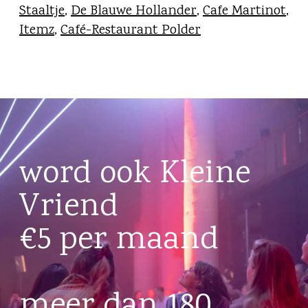
Staaltje
,
De Blauwe Hollander
,
Cafe Martinot
,
Itemz
,
Café-Restaurant Polder
word ook Kleine
Vriend
€5 per maand
meer dan 180