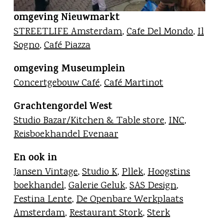
omgeving Nieuwmarkt
STREETLIFE Amsterdam
,
Cafe Del Mondo
,
Il
Sogno
,
Café Piazza
omgeving Museumplein
Concertgebouw Café
,
Café Martinot
Grachtengordel West
Studio Bazar/Kitchen & Table store
,
INC
,
Reisboekhandel Evenaar
En ook in
Jansen Vintage
,
Studio K
,
Pllek
,
Hoogstins
boekhandel
,
Galerie Geluk
,
SAS Design
,
Festina Lente
,
De Openbare Werkplaats
Amsterdam
,
Restaurant Stork
,
Sterk