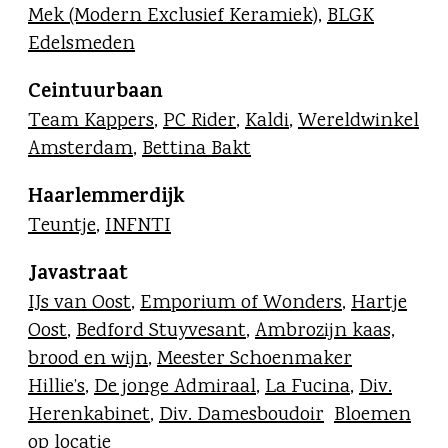
Mek (Modern Exclusief Keramiek)
,
BLGK
Edelsmeden
Ceintuurbaan
Team Kappers
,
PC Rider
,
Kaldi
,
Wereldwinkel
Amsterdam
,
Bettina Bakt
Haarlemmerdijk
Teuntje
,
INFNTI
Javastraat
IJs van Oost
,
Emporium of Wonders
,
Hartje
Oost
,
Bedford Stuyvesant
,
Ambrozijn kaas,
brood en wijn
,
Meester Schoenmaker
Hillie’s
,
De jonge Admiraal
,
La Fucina
,
Div.
Herenkabinet
,
Div. Damesboudoir
Bloemen
op locatie