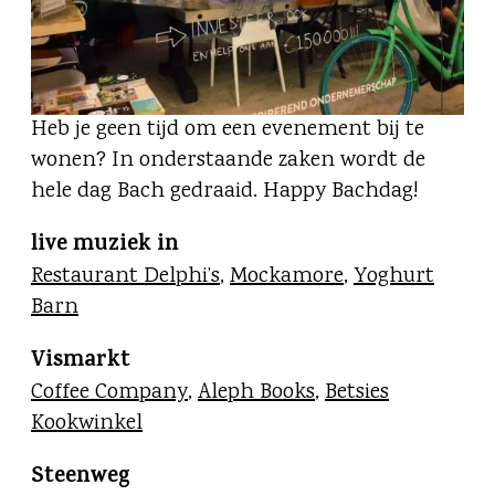
Heb je geen tijd om een evenement bij te
wonen? In onderstaande zaken wordt de
hele dag Bach gedraaid. Happy Bachdag!
live muziek in
Restaurant Delphi’s
,
Mockamore
,
Yoghurt
Barn
Vismarkt
Coffee Company
,
Aleph Books
,
Betsies
Kookwinkel
Steenweg