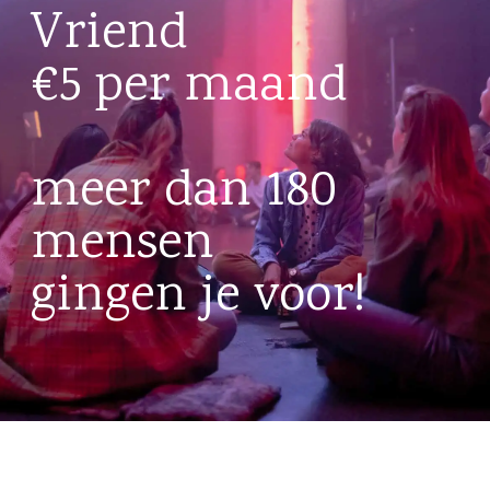
Vriend
€5 per maand
meer dan 180
mensen
gingen je voor!