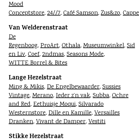
Mood
Conceptstore
,
24//7
,
Café Samson
,
Zus&zo
,
Cappe
Van Welderenstraat
D
e
Regenboog
,
ProArt
,
Othala
,
Museumwinkel
,
Sid
en Liv
,
Coef
,
2ndmas
,
Seasons Mode
,
WITTE Borrel & Bites
Lange Hezelstraat
Ming & Mikis
,
De Engelbewaarder
,
Sussies
Vintage
,
Merano
,
Ieder z’n vak
,
Subba
,
Ochre
and Red
,
Eethuisje Moqui
,
Silvarado
Westernstore
,
Dille en Kamille
,
Versailles
Dranken
,
Vivant de Damper
,
Vestiti
Stikke Hezelstraat