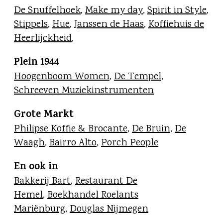
De Snuffelhoek
,
Make my day
,
Spirit in Style
,
Stippels
,
Hue
,
Janssen de Haas
,
Koffiehuis de
Heerlijckheid
,
Plein 1944
Hoogenboom Women
,
De Tempel
,
Schreeven Muziekinstrumenten
Grote Markt
Philipse Koffie & Brocante
,
De Bruin
,
De
Waagh
,
Bairro Alto
,
Porch People
En ook in
Bakkerij Bart
,
Restaurant De
Hemel
,
Boekhandel Roelants
Mariënburg
,
Douglas Nijmegen