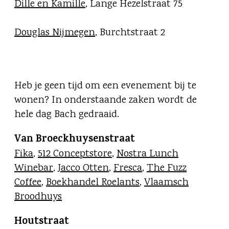
Dille en Kamille
, Lange Hezelstraat 75
Douglas Nijmegen
, Burchtstraat 2
Heb je geen tijd om een evenement bij te
wonen? In onderstaande zaken wordt de
hele dag Bach gedraaid.
Van Broeckhuysenstraat
Fika
,
512 Conceptstore
,
Nostra Lunch
Winebar
,
Jacco Otten
,
Fresca
,
The Fuzz
Coffee
,
Boekhandel Roelants
,
Vlaamsch
Broodhuys
Houtstraat