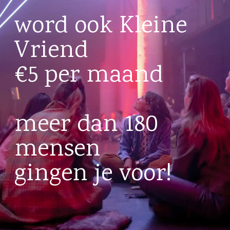
word ook Kleine
Vriend
€5 per maand
meer dan 180
mensen
gingen je voor!