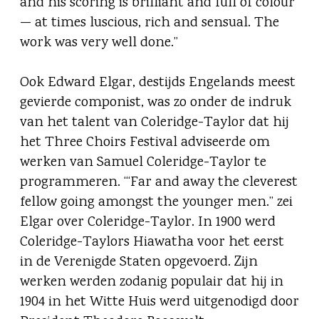
and his scoring is brilliant and full of colour
— at times luscious, rich and sensual. The
work was very well done.”
Ook Edward Elgar, destijds Engelands meest
gevierde componist, was zo onder de indruk
van het talent van Coleridge-Taylor dat hij
het Three Choirs Festival adviseerde om
werken van Samuel Coleridge-Taylor te
programmeren. ‘“Far and away the cleverest
fellow going amongst the younger men.” zei
Elgar over Coleridge-Taylor. In 1900 werd
Coleridge-Taylors Hiawatha voor het eerst
in de Verenigde Staten opgevoerd. Zijn
werken werden zodanig populair dat hij in
1904 in het Witte Huis werd uitgenodigd door