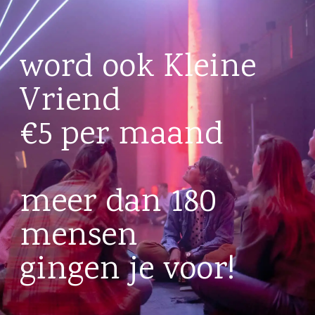
word ook Kleine
Vriend
€5 per maand
meer dan 180
mensen
gingen je voor!