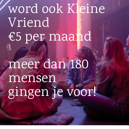
word ook Kleine
Vriend
€5 per maand
meer dan 180
mensen
gingen je voor!