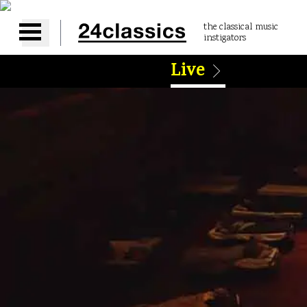
the classical music
instigators
Open main menu
Live