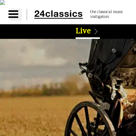
the classical music
instigators
Open main menu
Live