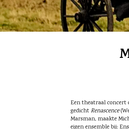
M
Een theatraal concert 
gedicht
Renascence
(We
Marsman, maakte Micha
eigen ensemble bij: En