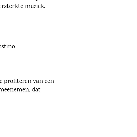
rsterkte muziek.
ostino
je profiteren van een
 meenemen, dat