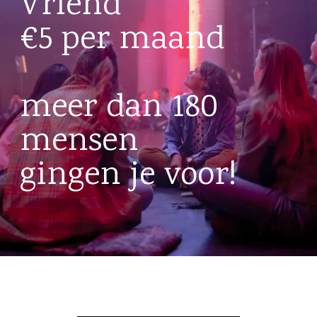
Vriend
€5 per maand
meer dan 180
mensen
gingen je voor!