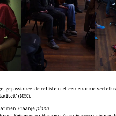
onge, gepassioneerde celliste met een enorme vertel
iteit’ (NRC).
Harmen Fraanje
piano