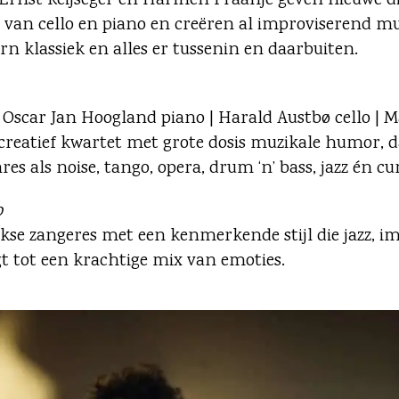
Ernst Reijseger en Harmen Fraanje geven nieuwe d
g van cello en piano en creëren al improviserend m
n klassiek en alles er tussenin en daarbuiten.
| Oscar Jan Hoogland piano | Harald Austbø cello | 
creatief kwartet met grote dosis muzikale humor, da
es als noise, tango, opera, drum ‘n’ bass, jazz én c
o
kse zangeres met een kenmerkende stijl die jazz, im
 tot een krachtige mix van emoties.