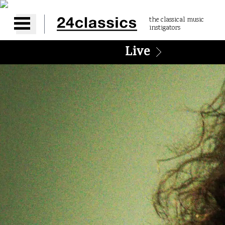
the classical music
instigators
Open main menu
Live