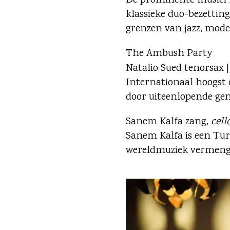
De prominente musici 
klassieke duo-bezettin
grenzen van jazz, moder
The Ambush Party
Natalio Sued tenorsax 
Internationaal hoogst 
door uiteenlopende genr
Sanem Kalfa zang,
cell
Sanem Kalfa is een Tur
wereldmuziek vermengt