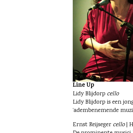
Line Up
Lidy Blijdorp
cello
Lidy Blijdorp is een j
‘adembenemende muzikal
Ernst Reijseger
cello
| 