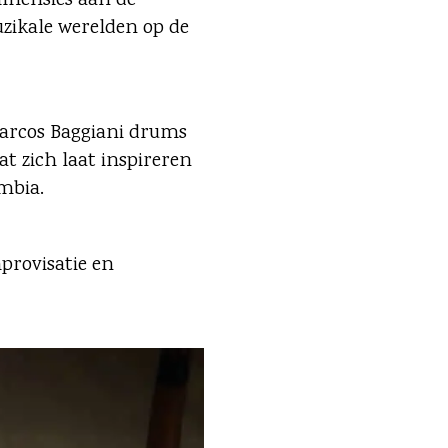
imensies aan de
uzikale werelden op de
Marcos Baggiani drums
t zich laat inspireren
umbia.
provisatie en