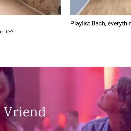
Playlist Bach, everyth
r life?
 Vriend