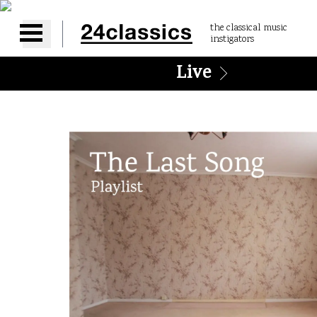
the classical music
instigators
Open main menu
Live