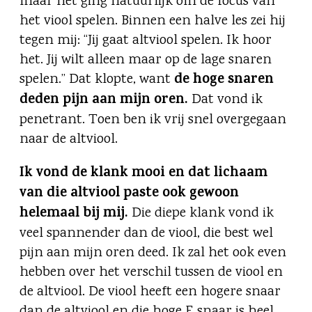
maar het ging natuurlijk om de focus van
het viool spelen. Binnen een halve les zei hij
tegen mij: “Jij gaat altviool spelen. Ik hoor
het. Jij wilt alleen maar op de lage snaren
de hoge snaren
spelen.” Dat klopte, want
deden pijn aan mijn oren.
Dat vond ik
penetrant. Toen ben ik vrij snel overgegaan
naar de altviool.
Ik vond de klank mooi en dat lichaam
van die altviool paste ook gewoon
helemaal bij mij.
Die diepe klank vond ik
veel spannender dan de viool, die best wel
pijn aan mijn oren deed. Ik zal het ook even
hebben over het verschil tussen de viool en
de altviool. De viool heeft een hogere snaar
dan de altviool en die hoge E snaar is heel