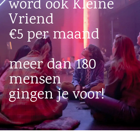
word ook Kleine
Vriend
€5 per maand
meer dan 180
mensen
gingen je voor!